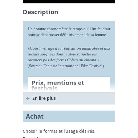
Description
Un homme chronomètre le temps qu'il lui faudrait
pour se débarrasser définitivement de sa femme.
«Court métrage à la réalisation admirable et aux
images soignées dont le style rappelle les
premiers pas des frères Cohen au cinéma.»
(Source : Fantasia International Film Festival)
Prix, mentions et
festivals
En lire plus
Prix Abitibi
Consolidated 2001
du meilleur court
Achat
métrage québécois
,
L’Internationale du court-
métrage vidéo d’Alma 2001
Choisir le format et l’usage désirés.
(Alma, Qc, Canada)