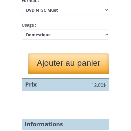
Format :
Rendez-vous du cinéma
québécois 1998
Festival du 7e art (Québec)
1998
Usage :
Soirée Prends ça court!
(Montréal) 2000
Fantasia International Film
Festival (Montréal) 2001
L’International du cinéma de
l’Estrie 2001 (Sherbrooke)
Espace Vidéo 2002 (Rouyn-
Noranda)
Festival du Film court de Victo
(Victoriaville, Canada)
Prix
12.00$
Festival du court métrage à
l'Université de Sherbrooke 2003
Con*Cept 2003 - Montréal
(Canada)
Informations