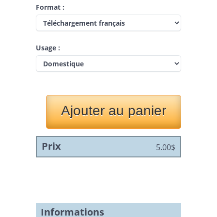
tourne son premier film avec l'aide de
Format :
son frère et d'une caméra Pixelvision
de
Fisher Price
. Dans l'espoir de devenir
cadreur et par la suite réalisateur, il
poursuit ses études en cinéma au
cégep ainsi qu'à l'université et touche à
Usage :
plusieurs genres (reportage,
documentaire, fiction, cinéma
expérimental et vidéoclip). Il tourne
dans plusieurs formats vidéo dont HD,
en film super 8mm ainsi qu'en 16mm et
remporte de nombreux prix.
La
Chambre bleue
est son plus récent court
métrage.
LA CHAMBRE BLEUE
, Fiction HD,
couleur, 9 min. 20 sec. (2006)
Prix
5.00$
PAIN RELIEF
, Fiction 16mm,
couleur, 18 min. (2001)Cette oeuvre
primée est maintenant comprise
dans la collection Mel Hoppenheim
de l'Université Concordia et a été
présentée lors du FFM en 2001 et
au festival de films Fantasia en
Informations
2003.Prix NORMAN McLAREN pour