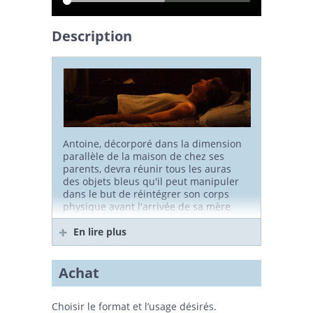
Description
Antoine, décorporé dans la dimension
parallèle de la maison de chez ses
parents, devra réunir tous les auras
des objets bleus qu'il peut manipuler
dans le but de réintégrer son corps
physique avant l'arrivée de sa mère
avec le déjeuner.
En lire plus
Biofilmographie du
réalisateur
Achat
Jean-François Daigle (alias "JFD") est né
en 1979. C'est à l'âge de 10 ans qu'il
Choisir le format et l’usage désirés.