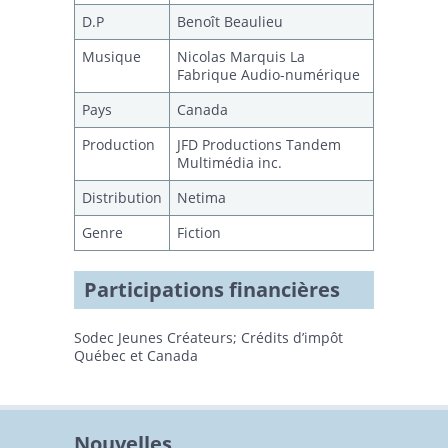
Prix, mentions et
festivals
D.P
Benoît Beaulieu
Musique
Nicolas Marquis La
Fantasia Film
Fabrique Audio-numérique
Festival 2007
(Montréal)
Pays
Canada
Festival des films du
monde de Montréal, 2007
Production
JFD Productions Tandem
"Regards sur les cinémas du
Multimédia inc.
monde"
Distribution
Netima
Genre
Fiction
Participations financières
Sodec Jeunes Créateurs; Crédits d’impôt
Québec et Canada
Nouvelles