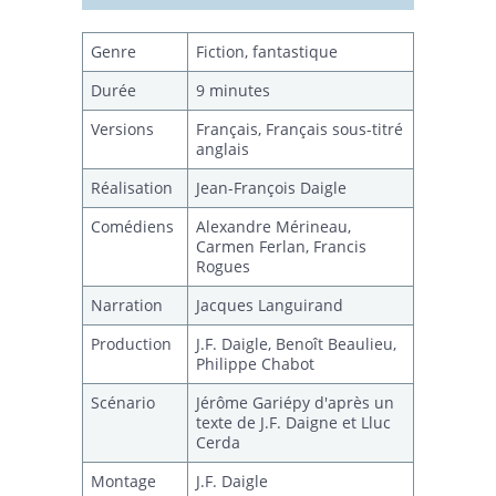
la meilleure production. Ce prix
était accompagné d'une bourse
Genre
Fiction, fantastique
offerte par l'Office National du Film
du Canada lors du 32ième Festival
Durée
9 minutes
du film et vidéo étudiant canadien
(Festival des Films du Monde
Versions
Français, Français sous-titré
2001).Prix MEILLEUR VIDÉO DE
anglais
FICTION, 32ième Festival du film et
vidéo étudiant canadien pour "sa
Réalisation
Jean-François Daigle
trame narrative imprévisible et
l'utilisation audacieuse de styles
Comédiens
Alexandre Mérineau,
différents afin de rendre le film
Carmen Ferlan, Francis
distrayant et agréable" (Festival
Rogues
des Films du Monde 2001).Prix
MICHEL-TRUDEL AWARD in FILM
Narration
Jacques Languirand
PRODUCTION 'for Overall Technical
Achievement in Third Year Film
Production
J.F. Daigle, Benoît Beaulieu,
Production' (Université Concordia).
Philippe Chabot
#9 DREAM
, Expérimental 16mm,
couleur, 5 min. (1999)
Scénario
Jérôme Gariépy d'après un
texte de J.F. Daigne et Lluc
CARPE DIEM
, Fiction 16mm, n<b, 5
Cerda
min. (1998)
Montage
J.F. Daigle